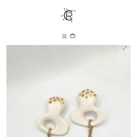
Envíos a todo el país
Inicio
Colección Ringu Nacarada
Aros de Porcelana Esmaltada con Lustre de Oro y Perlas Barrocas
Naturales